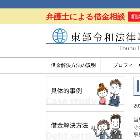
弁護士による借金相談
相
借金解決方法の説明
プロフィー
2
当
そ
事