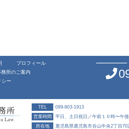
明
プロフィール
0
事務所のご案内
リシー
TEL
099-803-1913
営業時間
平日、土日祝日／午前１０時〜午後
所在地
鹿児島県鹿児島市谷山中央2丁目702