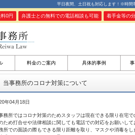
平日夜間、土日祝も対応します！※時間
談料0円
弁護士との無料での電話相談も可能
着手金等の
ル
料金のご案内
具体的事例
事
当事務所のコロナ対策について
020年04月18日
事務所ではコロナ対策のためスタッフは現在できる限り在宅で
のため打合せや法律相談に関しても電話での対応をお願いして
務所での面談の際もできる限り距離を取り、マスクや消毒をし