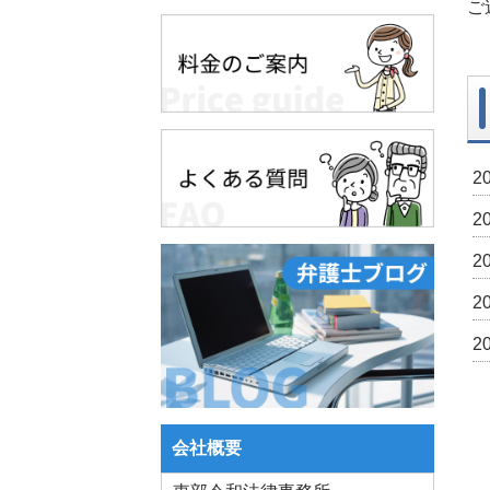
ご
2
2
2
2
2
会社概要