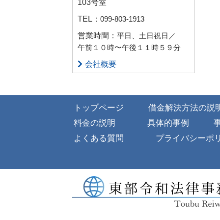
103号室
TEL：
099-803-1913
営業時間：
平日、土日祝日／
午前１０時〜午後１１時５９分
会社概要
トップページ
借金解決方法の説
料金の説明
具体的事例
よくある質問
プライバシーポ